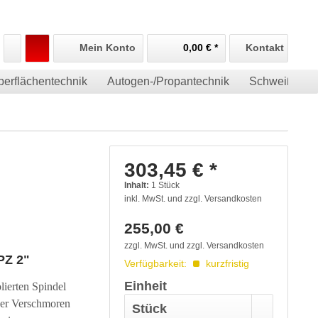
Mein Konto
0,00 € *
Kontakt
berflächentechnik
Autogen-/Propantechnik
Schweiß-/Sch
303,45 € *
Inhalt:
1
Stück
inkl. MwSt. und zzgl. Versandkosten
255,00 €
zzgl. MwSt. und zzgl. Versandkosten
PZ 2"
Verfügbarkeit:
kurzfristig
Einheit
ierten Spindel
der Verschmoren